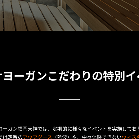
ナヨーガンこだわりの
特別イ
ヨーガン福岡天神では、定期的に様々なイベントを実施してお
では定番の
アウフグース
（熱波）や、中々体験できない
ウィス