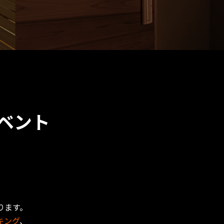
ベント
ります。
キング
、