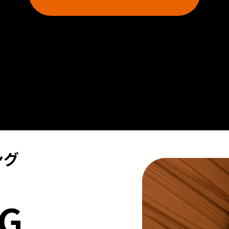
ング
NG