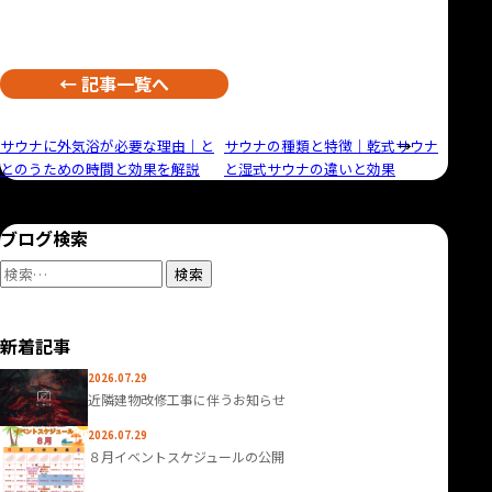
記事一覧へ
投
サウナに外気浴が必要な理由｜と
サウナの種類と特徴｜乾式サウナ
とのうための時間と効果を解説
と湿式サウナの違いと効果
稿
ナ
ブログ検索
ビ
検
ゲ
索:
ー
新着記事
シ
2026.07.29
ョ
近隣建物改修工事に伴うお知らせ
ン
2026.07.29
８月イベントスケジュールの公開