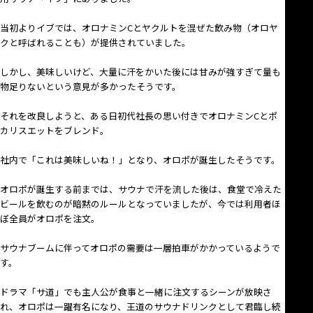
当初よりイブでは、オロナミンCとヤクルトを混ぜた飲み物（オロヤ
クと呼ばれることも）が提供されていました。
しかし、美味しいけど、大量に汗をかいた後には甘みが強すぎて量も
物足りないという意見が多かったそうです。
それを改良しようと、ある日初代社長の思い付きでオロナミンCとポ
カリスエットをブレンド。
社内で「これは美味しいね！」となり、オロポが誕生したそうです。
オロポが誕生する前までは、サウナで汗を流した後は、食堂で冷えた
ビールを飲むのが暗黙のルールとなっていましたが、今では利用者ほ
ぼ全員がオロポを注文。
サウナブームに伴ってオロポの需要は一層拍車がかかっているようで
す。
ドラマ「サ道」でも主人公が食事と一緒に注文するシーンが放映さ
れ、オロポは一躍有名になり、王道のサウナドリンクとして君臨し続