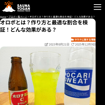
Skip
to
content
Home
>
ブログ一覧ページ
>
オロポとは？作り方と最適な割合を検証！どんな効果がある？
オロポとは？作り方と最適な割合を検
証！どんな効果がある？
サウナに関する情報
2023年8月21日
2025年12月9日