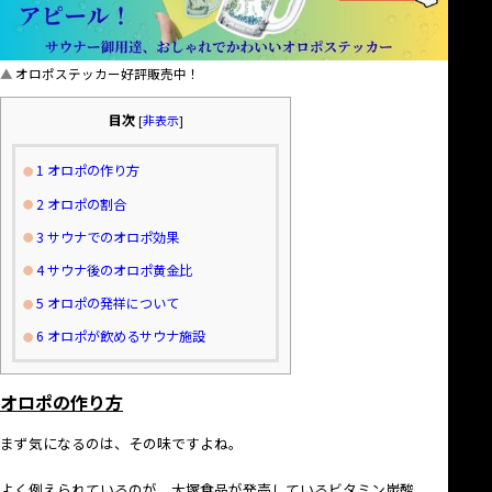
オロポステッカー好評販売中！
目次
[
非表示
]
1
オロポの作り方
2
オロポの割合
3
サウナでのオロポ効果
4
サウナ後のオロポ黄金比
5
オロポの発祥について
6
オロポが飲めるサウナ施設
オロポの作り方
まず気になるのは、その味ですよね。
よく例えられているのが、大塚食品が発売しているビタミン炭酸