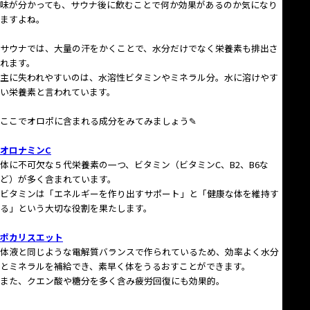
味が分かっても、サウナ後に飲むことで何か効果があるのか気になり
ますよね。
サウナでは、大量の汗をかくことで、水分だけでなく栄養素も排出さ
れます。
主に失われやすいのは、水溶性ビタミンやミネラル分。水に溶けやす
い栄養素と言われています。
ここでオロポに含まれる成分をみてみましょう✎
オロナミンC
体に不可欠な５代栄養素の一つ、ビタミン（ビタミンC、B2、B6な
ど）が多く含まれています。
ビタミンは「エネルギーを作り出すサポート」と「健康な体を維持す
る」という大切な役割を果たします。
ポカリスエット
体液と同じような電解質バランスで作られているため、効率よく水分
とミネラルを補給でき、素早く体をうるおすことができます。
また、クエン酸や糖分を多く含み疲労回復にも効果的。