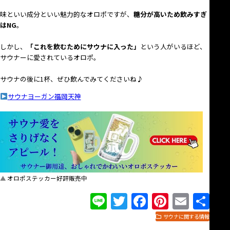
味といい成分といい魅力的なオロポですが、
糖分が高いため飲みすぎ
はNG
。
しかし、
「これを飲むためにサウナに入った」
という人がいるほど、
サウナーに愛されているオロポ。
サウナの後に1杯、ぜひ飲んでみてくださいね♪
サウナヨーガン福岡天神
オロポステッカー好評販売中
Line
Twitter
Facebook
Pinteres
Emai
共
有
サウナに関する情報